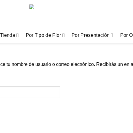
Tienda
Por Tipo de Flor
Por Presentación
Por O
uce tu nombre de usuario o correo electrónico. Recibirás un en
igatorio