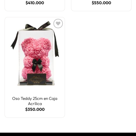
$
410.000
$
550.000
AÑADIR
A LA
LISTA
DE
DESEOS
Oso Teddy 25cm en Caja
Acrílica
$
350.000