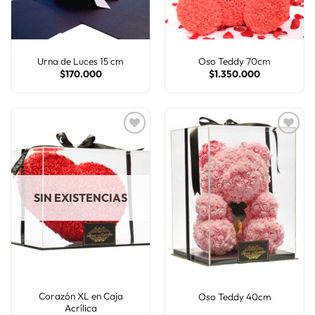
Urna de Luces 15 cm
Oso Teddy 70cm
$
170.000
$
1.350.000
AÑADIR
AÑADIR
A LA
A LA
LISTA
LISTA
SIN EXISTENCIAS
DE
DE
DESEOS
DESEOS
Corazón XL en Caja
Oso Teddy 40cm
Acrílica