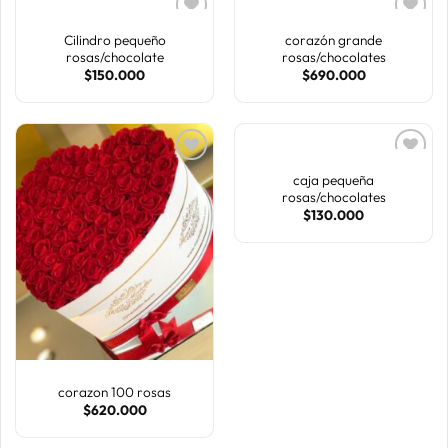
Cilindro pequeño
corazón grande
rosas/chocolate
rosas/chocolates
AÑADIR
AÑADIR
$
150.000
$
690.000
A LA
A LA
LISTA
LISTA
DE
DE
DESEOS
DESEOS
caja pequeña
rosas/chocolates
AÑADIR
AÑADIR
$
130.000
A LA
A LA
LISTA
LISTA
DE
DE
DESEOS
DESEOS
corazon 100 rosas
$
620.000