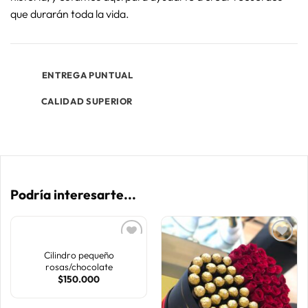
que durarán toda la vida.
ENTREGA PUNTUAL
CALIDAD SUPERIOR
Podría interesarte...
Cilindro pequeño
rosas/chocolate
AÑADIR
AÑADIR
$
150.000
A LA
A LA
LISTA
LISTA