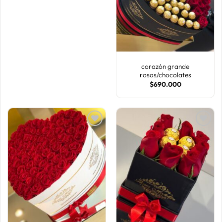
DE
DE
DESEOS
DESEOS
corazón grande
rosas/chocolates
$
690.000
AÑADIR
AÑADIR
A LA
A LA
LISTA
LISTA
DE
DE
DESEOS
DESEOS