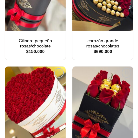
DE
DE
DESEOS
DESEOS
Cilindro pequeño
corazón grande
rosas/chocolate
rosas/chocolates
$
150.000
$
690.000
AÑADIR
AÑADIR
A LA
A LA
LISTA
LISTA
DE
DE
DESEOS
DESEOS