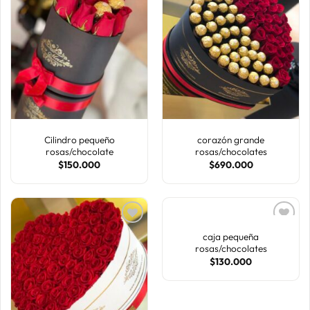
AÑADIR
AÑADIR
A LA
A LA
LISTA
LISTA
DE
DE
DESEOS
DESEOS
Cilindro pequeño
corazón grande
rosas/chocolate
rosas/chocolates
$
150.000
$
690.000
caja pequeña
rosas/chocolates
AÑADIR
AÑADIR
$
130.000
A LA
A LA
LISTA
LISTA
DE
DE
DESEOS
DESEOS