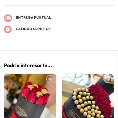
ENTREGA PUNTUAL
CALIDAD SUPERIOR
Podría interesarte...
AÑADIR
AÑADIR
A LA
A LA
LISTA
LISTA
DE
DE
DESEOS
DESEOS