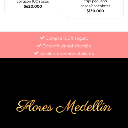
caja pequeña
corazon 100 rosas
rosas/chocolates
$
620.000
$
130.000
Compra 100% segura
Garantía de satisfacción
Excelente servicio al cliente