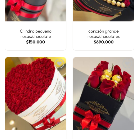
Cilindro pequeño
corazón grande
rosas/chocolate
rosas/chocolates
$
150.000
$
690.000
AÑADIR
AÑADIR
A LA
A LA
LISTA
LISTA
DE
DE
DESEOS
DESEOS